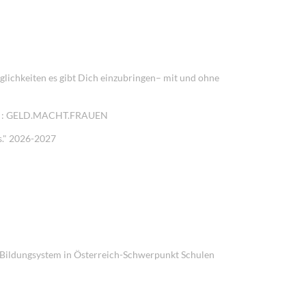
kostenlos - anonym - vertraulich
lichkeiten es gibt Dich einzubringen– mit und ohne
en" : GELD.MACHT.FRAUEN
is." 2026-2027
: Bildungsystem in Österreich-Schwerpunkt Schulen