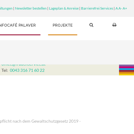
altungen
|
Newsletter bestellen
|
Lageplan & Anreise
|
Barrierefrei Services
|
A
A-
A+
INFOCAFÉ PALAVER
PROJEKTE
Frauenservice Graz
Lendplatz 38, 8020 Graz
office@frauenservice.at
Tel:
0043 316 71 60 22
Öffnungszeiten und Erreichbarkeit im August:
Montag, Dienstag, Donnerstag, Freitag 9-12 Uhr.
Mittwoch geschlossen!
pflicht nach dem Gewaltschutzgesetz 2019 -
Vereinbarte Beratungstermine finden auch außerhalb der
Öffnungszeiten statt.