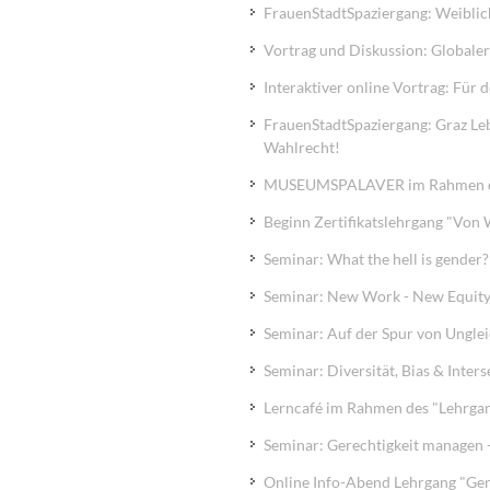
FrauenStadtSpaziergang: Weiblic
Vortrag und Diskussion: Globaler
Interaktiver online Vortrag: Fü
FrauenStadtSpaziergang: Graz Le
Wahlrecht!
MUSEUMSPALAVER im Rahmen des 
Beginn Zertifikatslehrgang "Von W
Seminar: What the hell is gender?
Seminar: New Work - New Equit
Seminar: Auf der Spur von Ungle
Seminar: Diversität, Bias & Inter
Lerncafé im Rahmen des "Lehrgan
Seminar: Gerechtigkeit managen 
Online Info-Abend Lehrgang "Gende