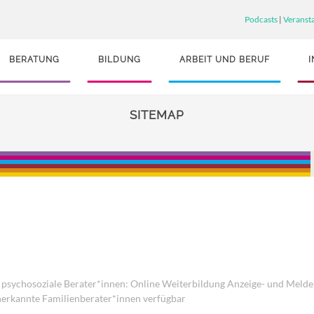
Podcasts
|
Veranst
BERATUNG
BILDUNG
ARBEIT UND BERUF
SITEMAP
 psychosoziale Berater*innen: Online Weiterbildung Anzeige- und Melde
nerkannte Familienberater*innen verfügbar