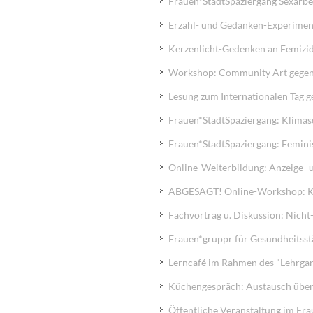
Frauen*StadtSpaziergang Sexarbei
Erzähl- und Gedanken-Experiment
Kerzenlicht-Gedenken an Femizid
Workshop: Community Art gegen p
Lesung zum Internationalen Tag 
Frauen*StadtSpaziergang: Klimas
Frauen*StadtSpaziergang: Feminis
Online-Weiterbildung: Anzeige- 
ABGESAGT! Online-Workshop: Künst
Fachvortrag u. Diskussion: Nicht
Frauen*gruppr für Gesundheitss
Lerncafé im Rahmen des "Lehrgang
Küchengespräch: Austausch über
Öffentliche Veranstaltung im Frau