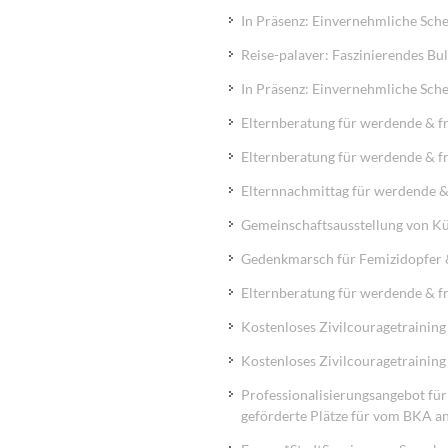
In Präsenz: Einvernehmliche Sche
Reise-palaver: Faszinierendes Bu
In Präsenz: Einvernehmliche Sche
Elternberatung für werdende & f
Elternberatung für werdende & f
Elternnachmittag für werdende &
Gemeinschaftsausstellung von Kün
Gedenkmarsch für Femizidopfer &
Elternberatung für werdende & f
Kostenloses Zivilcouragetraining 
Kostenloses Zivilcouragetraining 
Professionalisierungsangebot für
geförderte Plätze für vom BKA a