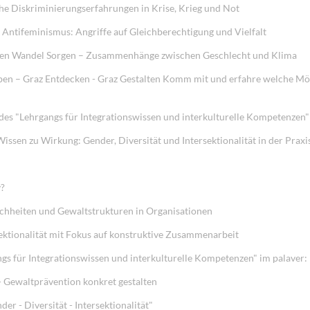
he Diskriminierungserfahrungen in Krise, Krieg und Not
 Antifeminismus: Angriffe auf Gleichberechtigung und Vielfalt
r den Wandel Sorgen – Zusammenhänge zwischen Geschlecht und Klima
ben – Graz Entdecken - Graz Gestalten Komm mit und erfahre welche Mög
"Lehrgangs für Integrationswissen und interkulturelle Kompetenz
issen zu Wirkung: Gender, Diversität und Intersektionalität in der Prax
y?
ichheiten und Gewaltstrukturen in Organisationen
sektionalität mit Fokus auf konstruktive Zusammenarbeit
gs für Integrationswissen und interkulturelle Kompetenzen" im palaver
- Gewaltprävention konkret gestalten
r - Diversität - Intersektionalität"