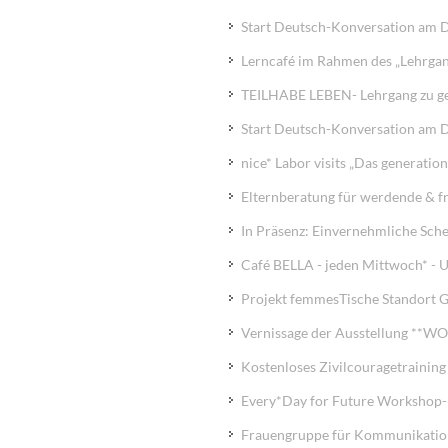
Start Deutsch-Konversation am 
Lerncafé im Rahmen des „Lehrgan
TEILHABE LEBEN- Lehrgang zu ges
Start Deutsch-Konversation am 
nice* Labor visits „Das generati
Elternberatung für werdende & f
In Präsenz: Einvernehmliche Sche
Café BELLA - jeden Mittwoch* - 
Projekt femmesTische Standort 
Vernissage der Ausstellung **
Kostenloses Zivilcouragetraining 
Every*Day for Future Workshop-R
Frauengruppe für Kommunikatio