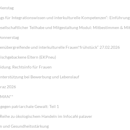
Dienstag
gs für Integrationswissen und interkulturelle Kompetenzen“: Einführun
ellschaftlicher Teilhabe und Mitgestaltung Modul: Mitbestimmen & Mit
Donnerstag
onenübergreifende und interkulturelle Frauen*frühstück“ 27.02.2026
rischgebackene Eltern (EKPneu)
idung. Rechtsinfo für Frauen
Unterstützung bei Bewerbung und Lebenslauf
Graz 2026
WOMAN**
gegen patriarchale Gewalt: Teil 1
eihe zu ökologischem Handeln im Infocafé palaver
n und Gesundheitsstärkung