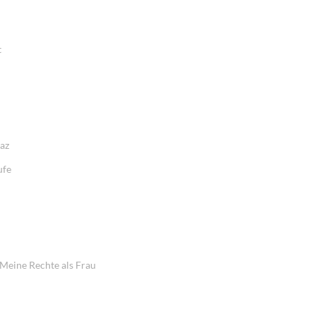
t
raz
ufe
 Meine Rechte als Frau