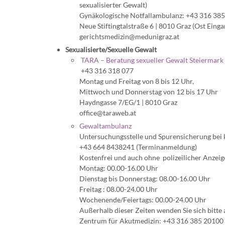
sexualisierter Gewalt)
Gynäkologische Notfallambulanz: +43 316 385 
Neue Stiftingtalstraße 6 | 8010 Graz (Ost Einga
gerichtsmedizin@medunigraz.at
Sexualisierte/Sexuelle Gewalt
TARA – Beratung sexueller Gewalt Steiermark
+43 316 318 077
Montag und Freitag von 8 bis 12 Uhr,
Mittwoch und Donnerstag von 12 bis 17 Uhr
Haydngasse 7/EG/1 | 8010 Graz
office@taraweb.at
Gewaltambulanz
Untersuchungsstelle und Spurensicherung bei 
+43 664 8438241 (Terminanmeldung)
Kostenfrei und auch ohne polizeilicher Anzeige
Montag: 00.00-16.00 Uhr
Dienstag bis Donnerstag: 08.00-16.00 Uhr
Freitag : 08.00-24.00 Uhr
Wochenende/Feiertags: 00.00-24.00 Uhr
Außerhalb dieser Zeiten wenden Sie sich bitte 
Zentrum für Akutmedizin: +43 316 385 20100 