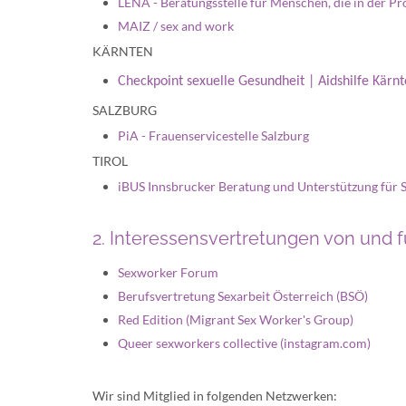
LENA - Beratungsstelle für Menschen, die in der Pr
MAIZ / sex and work
KÄRNTEN
Checkpoint sexuelle Gesundheit | Aidshilfe Kärn
SALZBURG
PiA - Frauenservicestelle Salzburg
TIROL
iBUS Innsbrucker Beratung und Unterstützung für 
2. Interessensvertretungen von und fü
Sexworker
Forum
Berufsvertretung Sexarbeit Österreich (BSÖ)
Red Edition
(
Migrant Sex Worker's Group
)
Queer sexworkers collective
(instagram.com)
Wir sind Mitglied in folgenden Netzwerken: