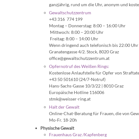
ganzjährig, rund um die Uhr, anonym und kost
Gewaltschutzzentrum
+43 316 774 199
Montag – Donnerstag: 8:00 – 16:00 Uhr
Mittwoch: 8:00 – 20:00 Uhr
Freitag: 8:00 – 14:00 Uhr
Wenn dringend auch telefonisch bis 22:00 Uhr
Granatengasse 4/2. Stock, 8020 Graz
office@gewaltschutzzentrum.at
Opfernotruf des Weißen Rings:
Kostenlose Anlaufstelle für Opfer von Straftat
+43 50 501610 (24/7-Notruf)
Hans-Sachs-Gasse 10/3/22 | 8010 Graz
Europäische Hotline 116006
stmk@weisser-ring.at
Halt der Gewalt
Online-Chat-Beratung für Frauen, die von Gewa
Mo-Fr. 18-20h
Physische Gewalt
Frauenhaus Graz /Kapfenberg