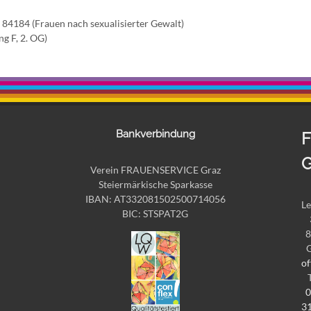
84184 (Frauen nach sexualisierter Gewalt)
ng F, 2. OG)
Bankverbindung
F
G
Verein FRAUENSERVICE Graz
Steiermärkische Sparkasse
IBAN: AT332081502500714056
Le
BIC: STSPAT2G
8
of
0
3