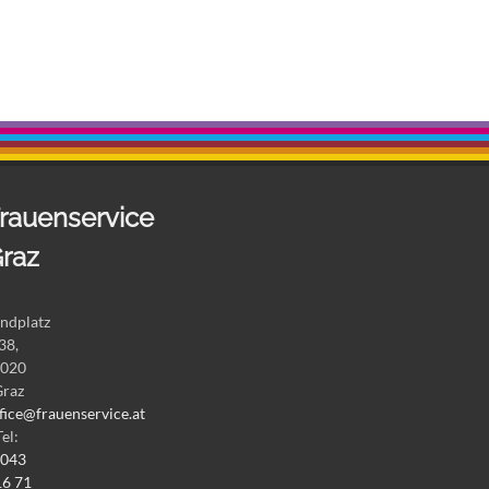
rauenservice
raz
ndplatz
38,
020
Graz
fice@frauenservice.at
Tel:
043
16 71