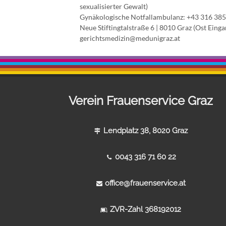
sexualisierter Gewalt)
Gynäkologische Notfallambulanz: +43 316 385 
Neue Stiftingtalstraße 6 | 8010 Graz (Ost Einga
gerichtsmedizin@medunigraz.at
Verein Frauenservice Graz
Lendplatz 38, 8020 Graz
0043 316 71 60 22
office@frauenservice.at
ZVR-Zahl 368192012