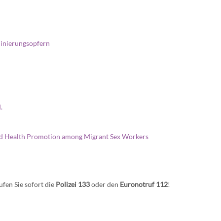
minierungsopfern
.
d Health Promotion among Migrant Sex Workers
ufen Sie sofort die
Polizei 133
oder den
Euronotruf 112
!