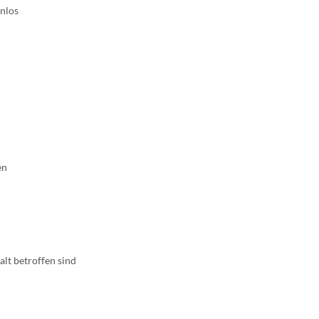
enlos
en
lt betroffen sind