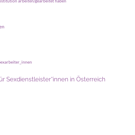
ostitution arbeiten/gearbeitet haben
ten
Sexarbeiter_innen
r Sexdienstleister*innen in Österreich