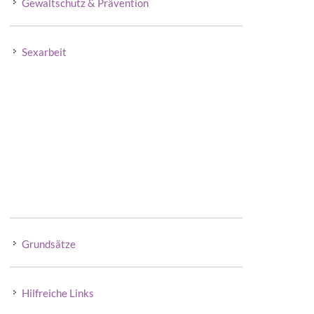
Gewaltschutz & Prävention
Sexarbeit
Aktuelles
Angebote
Empfehlungen
Konzept
Links
Archiv
Grundsätze
Hilfreiche Links