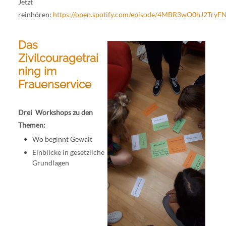
Jetzt
reinhören:
https://open.spotify.com/episode/4MBR3wO0hJ2TryF
Das
Zivilcouragetrai
ning im
Frauenservice
Drei Workshops zu den
Themen:
Wo beginnt Gewalt
Einblicke in gesetzliche
Grundlagen