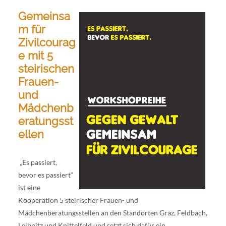
Gemeinsa
m für
Zivilcourag
e mit 5
steirischen
Frauen-
und
Mädchenb
eratungsst
ellen
„Es passiert,
bevor es passiert“
ist eine
Kooperation 5 steirischer Frauen- und
Mädchenberatungsstellen an den Standorten Graz, Feldbach,
Leibnitz und Knittelfeld und setzt sich dafür ein,