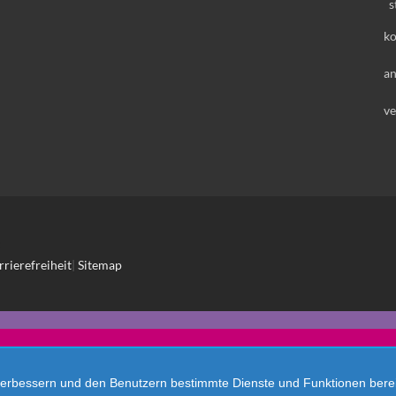
s
ko
a
ve
rrierefreiheit
|
Sitemap
verbessern und den Benutzern bestimmte Dienste und Funktionen bereit