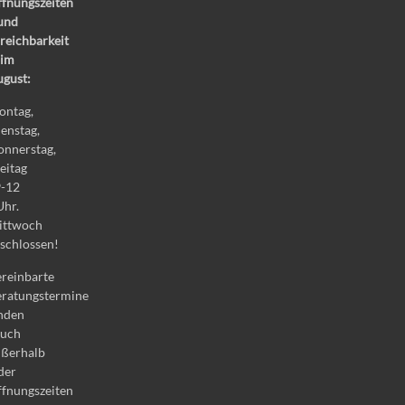
fnungszeiten
und
reichbarkeit
im
gust:
ontag,
enstag,
nnerstag,
eitag
9-12
Uhr.
ittwoch
schlossen!
reinbarte
ratungstermine
inden
auch
ßerhalb
der
fnungszeiten