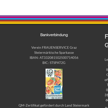
Bankverbindung
F
G
Verein FRAUENSERVICE Graz
Steiermärkische Sparkasse
IBAN: AT332081502500714056
Le
BIC: STSPAT2G
8
of
0
3
6
QM-Zertifikat gefördert durch Land Steiermark