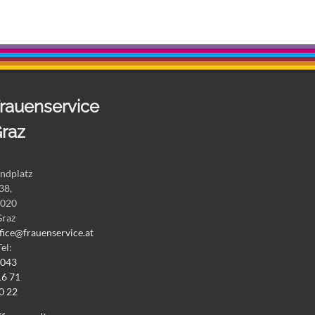
rauenservice
raz
ndplatz
38,
020
Graz
fice@frauenservice.at
Tel:
043
16 71
0 22