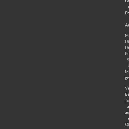
Öf
Er
Au
M
Di
Do
Fr
M
ge
Ve
Be
f
au
Öf