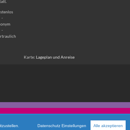
tatt.
stenlos
-
nonym
-
rtraulich
Karte:
Lageplan und Anreise
zustellen.
Datenschutz Einstellungen
Alle akzeptieren