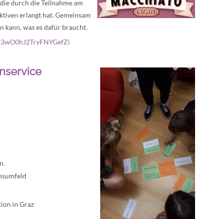
, die durch die Teilnahme am
ktiven erlangt hat. Gemeinsam
en kann, was es dafür braucht.
MBR3wO0hJ2TryFNYGefZi
enservice
n.
ensumfeld
ion in Graz