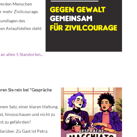
 werden Menschen
ür mehr Zivilcourage.
rundlagen des
en Anlaufstellen steht
n allen 5 Standorten...
ören Sie rein bei "Gespräche
inem Satz, einer klaren Haltung.
st, hinzuschauen und nicht zu
st zu gefährden?
arüber. Zu Gast ist Petra