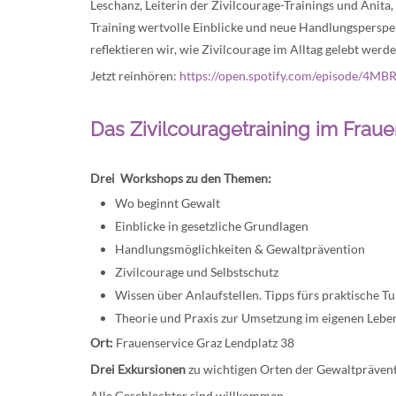
Leschanz, Leiterin der Zivilcourage-Trainings und Anita
Training wertvolle Einblicke und neue Handlungsperspe
reflektieren wir, wie Zivilcourage im Alltag gelebt werd
Jetzt reinhören:
https://open.spotify.com/episode/4
Das Zivilcouragetraining im Frau
Drei Workshops zu den Themen:
Wo beginnt Gewalt
Einblicke in gesetzliche Grundlagen
Handlungsmöglichkeiten & Gewaltprävention
Zivilcourage und Selbstschutz
Wissen über Anlaufstellen. Tipps fürs praktische Tu
Theorie und Praxis zur Umsetzung im eigenen Leb
Ort:
Frauenservice Graz Lendplatz 38
Drei Exkursionen
zu wichtigen Orten der Gewaltprävent
Alle Geschlechter sind willkommen.