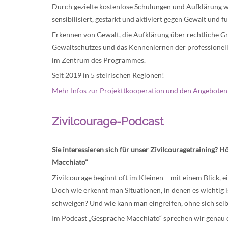
Durch gezielte kostenlose Schulungen und Aufklärung
sensibilisiert, gestärkt und aktiviert gegen Gewalt und f
Erkennen von Gewalt, die Aufklärung über rechtliche G
Gewaltschutzes und das Kennenlernen der professionell
im Zentrum des Programmes.
Seit 2019 in 5 steirischen Regionen!
Mehr Infos zur Projekttkooperation und den Angeboten a
Zivilcourage-Podcast
Sie interessieren sich für unser Zivilcouragetraining? H
Macchiato"
Zivilcourage beginnt oft im Kleinen – mit einem Blick, e
Doch wie erkennt man Situationen, in denen es wichtig i
schweigen? Und wie kann man eingreifen, ohne sich selb
Im Podcast „Gespräche Macchiato“ sprechen wir genau d