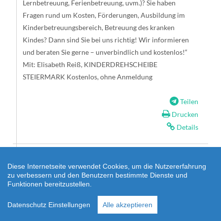
Lernbetreuung, Ferienbetreuung, uvm.)? Sie haben
Fragen rund um Kosten, Förderungen, Ausbildung im
Kinderbetreuungsbereich, Betreuung des kranken
Kindes? Dann sind Sie bei uns richtig! Wir informieren
und beraten Sie gerne – unverbindlich und kostenlos!“
Mit: Elisabeth Reiß, KINDERDREHSCHEIBE
STEIERMARK Kostenlos, ohne Anmeldung
Teilen
Drucken
Details
Diese Internetseite verwendet Cookies, um die Nutzererfahrung
Webinar: Einvernehmliche
zu verbessern und den Benutzern bestimmte Dienste und
Scheidung. Rechtsinfo für Frauen
Funktionen bereitzustellen.
Donnerstag, 12. November 2026 18:00
Datenschutz Einstellungen
Alle akzeptieren
- 19:30