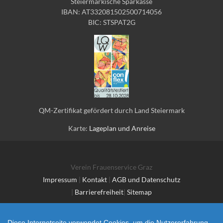
Steiermärkische Sparkasse
IBAN: AT332081502500714056
BIC: STSPAT2G
QM-Zertifikat gefördert durch Land Steiermark
Karte:
Lageplan und Anreise
Verein Frauenservice Graz
Impressum
|
Kontakt
|
AGB und Datenschutz
|
Barrierefreiheit
|
Sitemap
Diese Internetseite verwendet Cookies, um die Nutzererfahrung