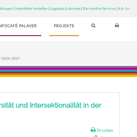
altungen
|
Newsletter bestellen
|
Lageplan & Anreise
|
Barrierefrei Services
|
A
A-
A+
INFOCAFÉ PALAVER
PROJEKTE
s." 2026-2027
tät und Intersektionalität in der
Drucken