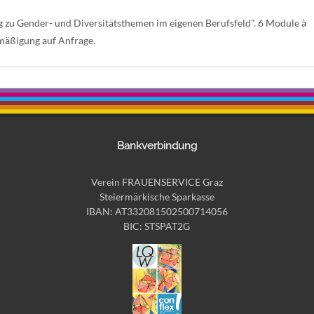
g zu Gender- und Diversitätsthemen im eigenen Berufsfeld". 6 Module à
mäßigung auf Anfrage.
Bankverbindung
Verein FRAUENSERVICE Graz
Steiermärkische Sparkasse
IBAN: AT332081502500714056
BIC: STSPAT2G