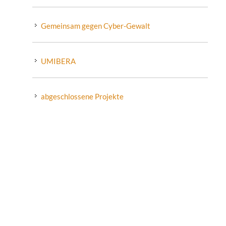
Gemeinsam gegen Cyber-Gewalt
UMIBERA
abgeschlossene Projekte
Every*dayForFuture
MIKA
Digitalisierung
SXAprof - Empowerment von
Sexdienstleister*innen
ALTERnative Schönheit
Pretty Old
Trotzdem GESUND