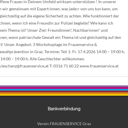
ffene Frauen in Deinem Umfeld wirksam unterstützen ! In unserer
 wir gemeinsam mit Expert:innen, was jede:r von uns tun kann, um
leichzeitig auf die eigene Sicherheit zu achten. Wie funktioniert der
hnen, wenn ich eine Freundin zur Polizei begleite? Wie kann ich
kein Thema ist? Unser Ziel: Freundinnen*, Nachbarinnen* und
nen, wenn patriarchale Gewalt ein Thema ist und gleichzeitig auf den
ert! Unser Angebot: 3 Workshoptage im Frauenservice &
waltprävention in Graz. Termine: Teil 1: Fr. 17.4.2026 14:00 – 19:00 h,
6 14:00 – 19:00 h. Alle Geschlechter willkommen.
a.leschanz@frauenservice.at
T: 0316 71 60 22 www.frauenservice.at
Bankverbindung
Verein FRAUENSERVICE Graz